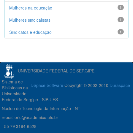
Mulheres na educação
1
Mulheres sindicalistas
1
Sindicatos e educação
1
UNIVERSIDADE FEDERAL DE SERGIPE
Sistema de
DSpace Software
Copyright © 2002-2010
Duraspace
Bibliotecas da
Universidade
Federal de Sergipe - SIBIUFS
Núcleo de Tecnologia da Informação - NTI
repositorio@academico.ufs.br
+55 79 3194-6528