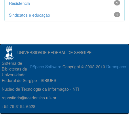
Resistência
1
Sindicatos e educação
1
UNIVERSIDADE FEDERAL DE SERGIPE
Sistema de
DSpace Software
Copyright © 2002-2010
Duraspace
Bibliotecas da
Universidade
Federal de Sergipe - SIBIUFS
Núcleo de Tecnologia da Informação - NTI
repositorio@academico.ufs.br
+55 79 3194-6528