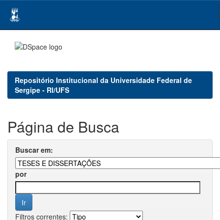
Skip
navigation
Repositório Institucional da Universidade Federal de
Sergipe - RI/UFS
Página de Busca
Buscar em:
por
Filtros correntes: