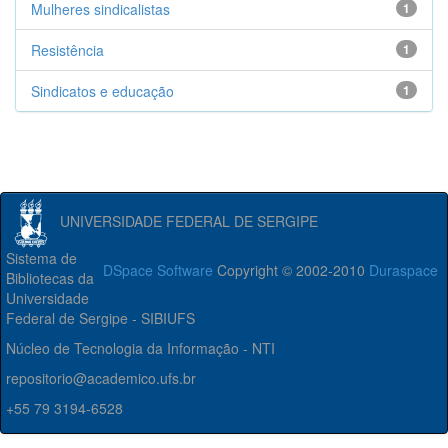
Mulheres sindicalistas
1
Resistência
1
Sindicatos e educação
1
UNIVERSIDADE FEDERAL DE SERGIPE
Sistema de
DSpace Software
Copyright © 2002-2010
Duraspace
Bibliotecas da
Universidade
Federal de Sergipe - SIBIUFS
Núcleo de Tecnologia da Informação - NTI
repositorio@academico.ufs.br
+55 79 3194-6528