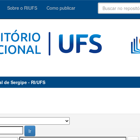
Sobre o RIUFS
Como publicar
al de Sergipe - RI/UFS