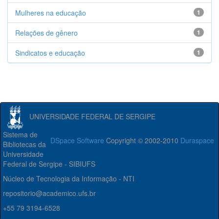
Mulheres na educação
1
Relações de gênero
1
Sindicatos e educação
1
UNIVERSIDADE FEDERAL DE SERGIPE
Sistema de
DSpace Software
Copyright © 2002-2010
Duraspace
Bibliotecas da
Universidade
Federal de Sergipe - SIBIUFS
Núcleo de Tecnologia da Informação - NTI
repositorio@academico.ufs.br
+55 79 3194-6528