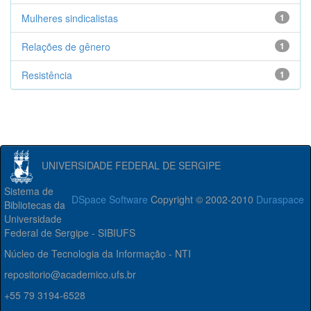
Mulheres sindicalistas
1
Relações de gênero
1
Resistência
1
UNIVERSIDADE FEDERAL DE SERGIPE
Sistema de
DSpace Software
Copyright © 2002-2010
Duraspace
Bibliotecas da
Universidade
Federal de Sergipe - SIBIUFS
Núcleo de Tecnologia da Informação - NTI
repositorio@academico.ufs.br
+55 79 3194-6528