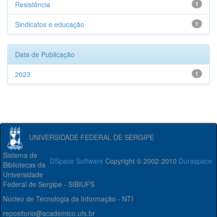
Resistência
1
Sindicatos e educação
1
Data de Publicação
2023
1
UNIVERSIDADE FEDERAL DE SERGIPE
Sistema de
DSpace Software
Copyright © 2002-2010
Duraspace
Bibliotecas da
Universidade
Federal de Sergipe - SIBIUFS
Núcleo de Tecnologia da Informação - NTI
repositorio@academico.ufs.br