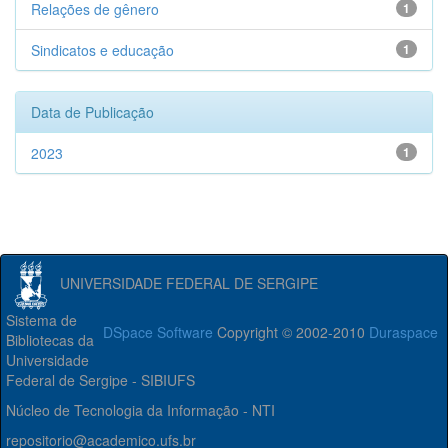
Relações de gênero
1
Sindicatos e educação
1
Data de Publicação
2023
1
UNIVERSIDADE FEDERAL DE SERGIPE
Sistema de
DSpace Software
Copyright © 2002-2010
Duraspace
Bibliotecas da
Universidade
Federal de Sergipe - SIBIUFS
Núcleo de Tecnologia da Informação - NTI
repositorio@academico.ufs.br