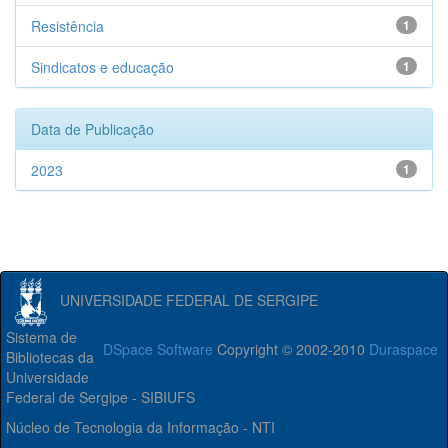
Resistência
1
Sindicatos e educação
1
Data de Publicação
2023
1
UNIVERSIDADE FEDERAL DE SERGIPE
Sistema de
DSpace Software
Copyright © 2002-2010
Duraspace
Bibliotecas da
Universidade
Federal de Sergipe - SIBIUFS
Núcleo de Tecnologia da Informação - NTI