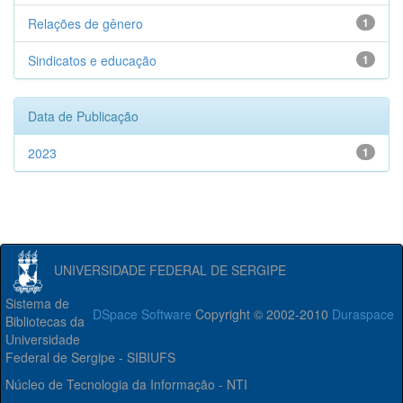
Relações de gênero
1
Sindicatos e educação
1
Data de Publicação
2023
1
UNIVERSIDADE FEDERAL DE SERGIPE
Sistema de
DSpace Software
Copyright © 2002-2010
Duraspace
Bibliotecas da
Universidade
Federal de Sergipe - SIBIUFS
Núcleo de Tecnologia da Informação - NTI