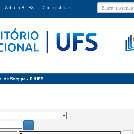
Sobre o RIUFS
Como publicar
al de Sergipe - RI/UFS