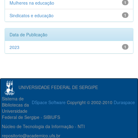
Mulheres na educação
1
Sindicatos e educação
1
Data de Publicação
2023
1
UNIVERSIDADE FEDERAL DE SERGIPE
Sistema de
DSpace Software
Copyright © 2002-2010
Duraspace
Bibliotecas da
Universidade
Federal de Sergipe - SIBIUFS
Núcleo de Tecnologia da Informação - NTI
repositorio@academico.ufs.br