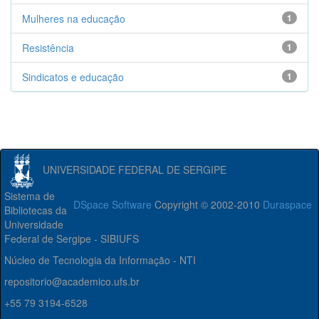
Mulheres na educação
1
Resistência
1
Sindicatos e educação
1
UNIVERSIDADE FEDERAL DE SERGIPE
Sistema de
DSpace Software
Copyright © 2002-2010
Duraspace
Bibliotecas da
Universidade
Federal de Sergipe - SIBIUFS
Núcleo de Tecnologia da Informação - NTI
repositorio@academico.ufs.br
+55 79 3194-6528