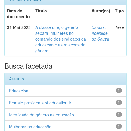
Data do
Título
Autor(es)
Tipo
documento
31-Mai-2023
A classe une, o gênero
Dantas,
Tese
separa: mulheres no
Adenilde
comando dos sindicatos da
de Souza
educação e as relações de
gênero
Busca facetada
Assunto
Educación
1
Female presidents of education tr...
1
Identidade de gênero na educação
1
Mulheres na educação
1