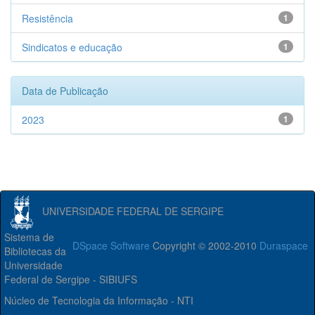
Resistência
1
Sindicatos e educação
1
Data de Publicação
2023
1
UNIVERSIDADE FEDERAL DE SERGIPE
Sistema de
DSpace Software
Copyright © 2002-2010
Duraspace
Bibliotecas da
Universidade
Federal de Sergipe - SIBIUFS
Núcleo de Tecnologia da Informação - NTI