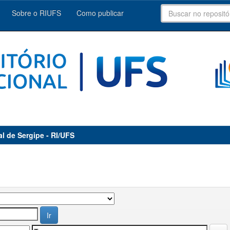
Sobre o RIUFS
Como publicar
al de Sergipe - RI/UFS