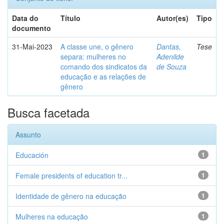
Data do
Título
Autor(es)
Tipo
documento
31-Mai-2023
A classe une, o gênero
Dantas,
Tese
separa: mulheres no
Adenilde
comando dos sindicatos da
de Souza
educação e as relações de
gênero
Busca facetada
Assunto
Educación
1
Female presidents of education tr...
1
Identidade de gênero na educação
1
Mulheres na educação
1