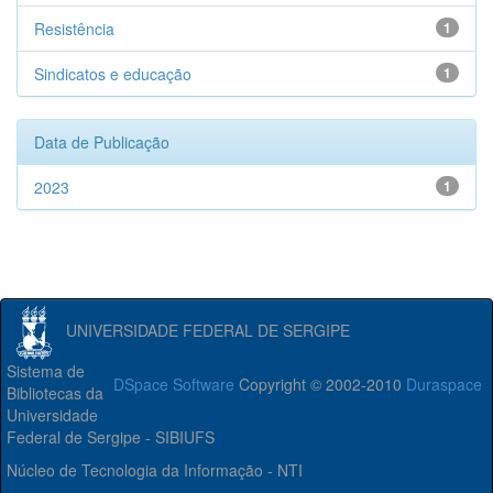
Resistência
1
Sindicatos e educação
1
Data de Publicação
2023
1
UNIVERSIDADE FEDERAL DE SERGIPE
Sistema de
DSpace Software
Copyright © 2002-2010
Duraspace
Bibliotecas da
Universidade
Federal de Sergipe - SIBIUFS
Núcleo de Tecnologia da Informação - NTI