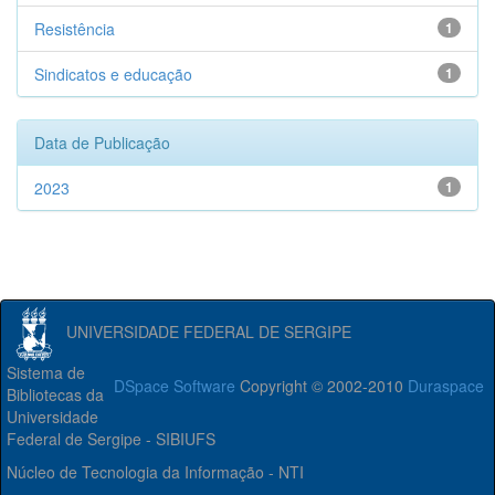
Resistência
1
Sindicatos e educação
1
Data de Publicação
2023
1
UNIVERSIDADE FEDERAL DE SERGIPE
Sistema de
DSpace Software
Copyright © 2002-2010
Duraspace
Bibliotecas da
Universidade
Federal de Sergipe - SIBIUFS
Núcleo de Tecnologia da Informação - NTI