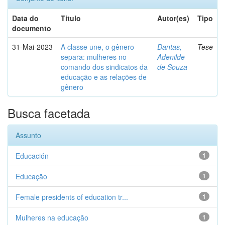
Data do
Título
Autor(es)
Tipo
documento
31-Mai-2023
A classe une, o gênero
Dantas,
Tese
separa: mulheres no
Adenilde
comando dos sindicatos da
de Souza
educação e as relações de
gênero
Busca facetada
Assunto
Educación
1
Educação
1
Female presidents of education tr...
1
Mulheres na educação
1