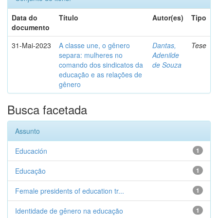
Data do
Título
Autor(es)
Tipo
documento
31-Mai-2023
A classe une, o gênero
Dantas,
Tese
separa: mulheres no
Adenilde
comando dos sindicatos da
de Souza
educação e as relações de
gênero
Busca facetada
Assunto
Educación
1
Educação
1
Female presidents of education tr...
1
Identidade de gênero na educação
1