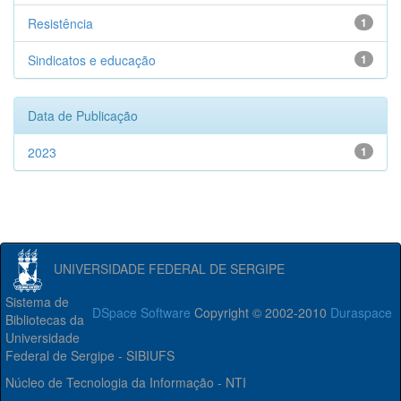
Resistência
1
Sindicatos e educação
1
Data de Publicação
2023
1
UNIVERSIDADE FEDERAL DE SERGIPE
Sistema de
DSpace Software
Copyright © 2002-2010
Duraspace
Bibliotecas da
Universidade
Federal de Sergipe - SIBIUFS
Núcleo de Tecnologia da Informação - NTI