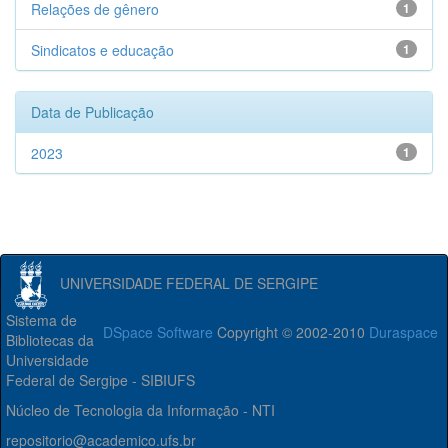
Relações de gênero
1
Sindicatos e educação
1
Data de Publicação
2023
1
UNIVERSIDADE FEDERAL DE SERGIPE
Sistema de
DSpace Software
Copyright © 2002-2010
Duraspace
Bibliotecas da
Universidade
Federal de Sergipe - SIBIUFS
Núcleo de Tecnologia da Informação - NTI
repositorio@academico.ufs.br