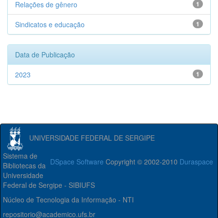
Relações de gênero
1
Sindicatos e educação
1
Data de Publicação
2023
1
UNIVERSIDADE FEDERAL DE SERGIPE
Sistema de
DSpace Software
Copyright © 2002-2010
Duraspace
Bibliotecas da
Universidade
Federal de Sergipe - SIBIUFS
Núcleo de Tecnologia da Informação - NTI
repositorio@academico.ufs.br