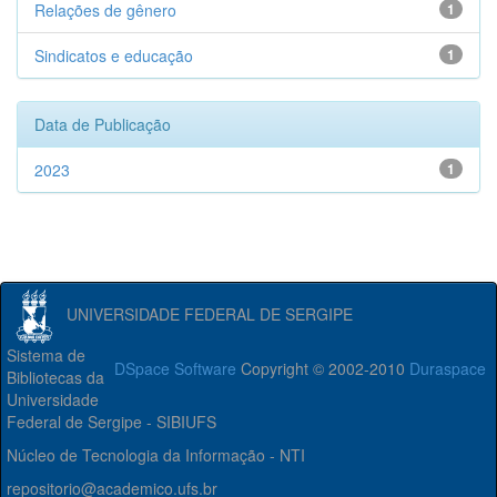
Relações de gênero
1
Sindicatos e educação
1
Data de Publicação
2023
1
UNIVERSIDADE FEDERAL DE SERGIPE
Sistema de
DSpace Software
Copyright © 2002-2010
Duraspace
Bibliotecas da
Universidade
Federal de Sergipe - SIBIUFS
Núcleo de Tecnologia da Informação - NTI
repositorio@academico.ufs.br