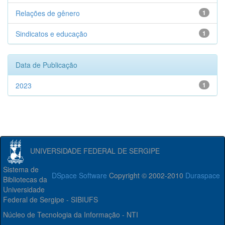
Relações de gênero
1
Sindicatos e educação
1
Data de Publicação
2023
1
UNIVERSIDADE FEDERAL DE SERGIPE
Sistema de
DSpace Software
Copyright © 2002-2010
Duraspace
Bibliotecas da
Universidade
Federal de Sergipe - SIBIUFS
Núcleo de Tecnologia da Informação - NTI