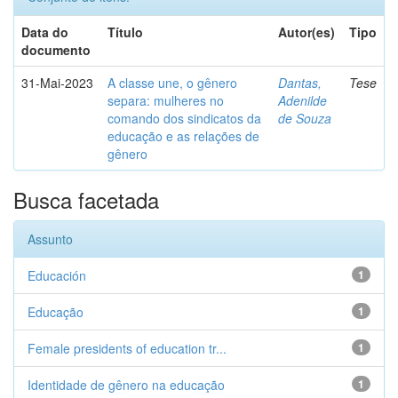
Data do
Título
Autor(es)
Tipo
documento
31-Mai-2023
A classe une, o gênero
Dantas,
Tese
separa: mulheres no
Adenilde
comando dos sindicatos da
de Souza
educação e as relações de
gênero
Busca facetada
Assunto
Educación
1
Educação
1
Female presidents of education tr...
1
Identidade de gênero na educação
1