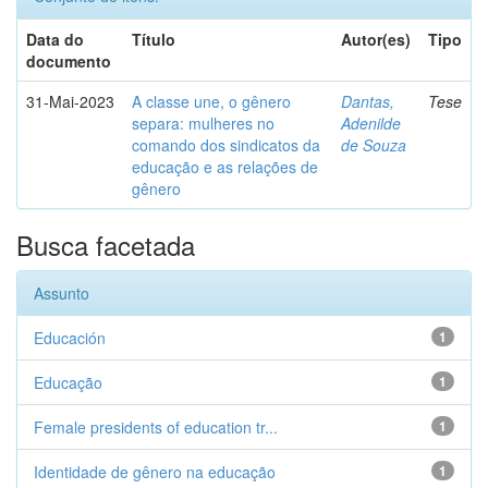
Data do
Título
Autor(es)
Tipo
documento
31-Mai-2023
A classe une, o gênero
Dantas,
Tese
separa: mulheres no
Adenilde
comando dos sindicatos da
de Souza
educação e as relações de
gênero
Busca facetada
Assunto
Educación
1
Educação
1
Female presidents of education tr...
1
Identidade de gênero na educação
1