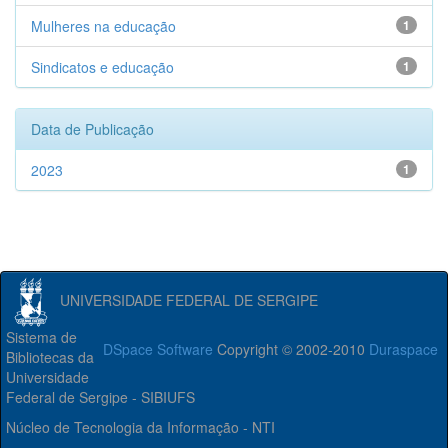
Mulheres na educação
1
Sindicatos e educação
1
Data de Publicação
2023
1
UNIVERSIDADE FEDERAL DE SERGIPE
Sistema de
DSpace Software
Copyright © 2002-2010
Duraspace
Bibliotecas da
Universidade
Federal de Sergipe - SIBIUFS
Núcleo de Tecnologia da Informação - NTI