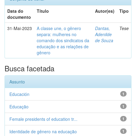
Data do
Título
Autor(es)
Tipo
documento
31-Mai-2023
A classe une, o gênero
Dantas,
Tese
separa: mulheres no
Adenilde
comando dos sindicatos da
de Souza
educação e as relações de
gênero
Busca facetada
Assunto
Educación
1
Educação
1
Female presidents of education tr...
1
Identidade de gênero na educação
1