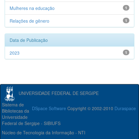
Mulheres na educação
1
Relações de gênero
1
Data de Publicação
2023
1
UNIVERSIDADE FEDERAL DE SERGIPE
Sistema de
DSpace Software
Copyright © 2002-2010
Duraspace
Bibliotecas da
Universidade
Federal de Sergipe - SIBIUFS
Núcleo de Tecnologia da Informação - NTI