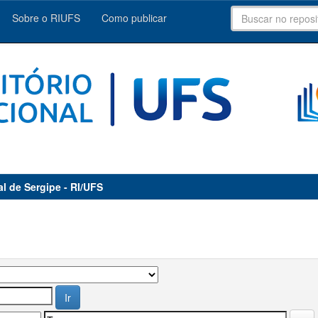
Sobre o RIUFS
Como publicar
al de Sergipe - RI/UFS