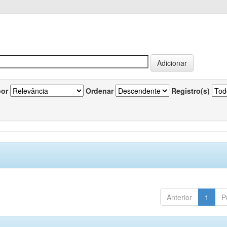
por
Ordenar
Registro(s)
Anterior
1
P