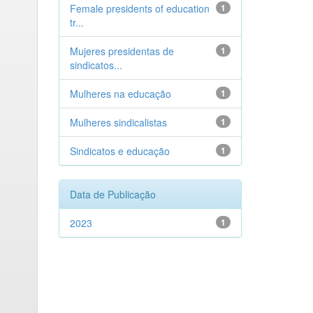
Female presidents of education
1
tr...
Mujeres presidentas de
1
sindicatos...
Mulheres na educação
1
Mulheres sindicalistas
1
Sindicatos e educação
1
Data de Publicação
2023
1