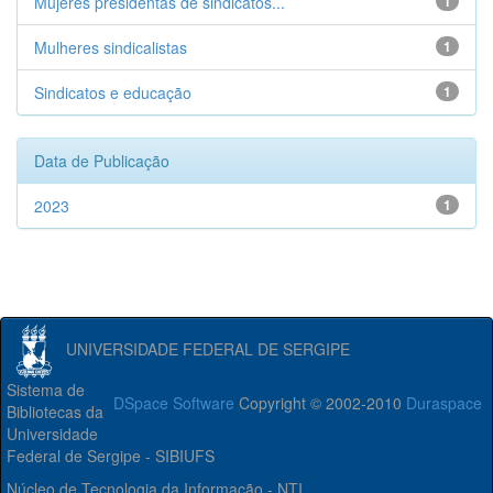
Mujeres presidentas de sindicatos...
1
Mulheres sindicalistas
1
Sindicatos e educação
1
Data de Publicação
2023
1
UNIVERSIDADE FEDERAL DE SERGIPE
Sistema de
DSpace Software
Copyright © 2002-2010
Duraspace
Bibliotecas da
Universidade
Federal de Sergipe - SIBIUFS
Núcleo de Tecnologia da Informação - NTI