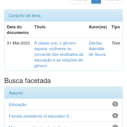
Conjunto de itens:
Data do
Título
Autor(es)
Tipo
documento
31-Mai-2023
A classe une, o gênero
Dantas,
Tese
separa: mulheres no
Adenilde
comando dos sindicatos da
de Souza
educação e as relações de
gênero
Busca facetada
Assunto
Educação
1
Female presidents of education tr...
1