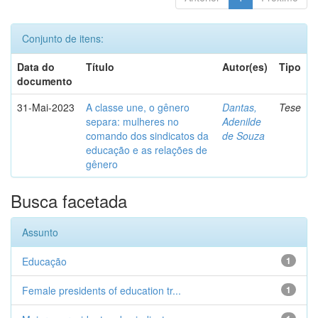
Conjunto de itens:
Data do
Título
Autor(es)
Tipo
documento
31-Mai-2023
A classe une, o gênero
Dantas,
Tese
separa: mulheres no
Adenilde
comando dos sindicatos da
de Souza
educação e as relações de
gênero
Busca facetada
Assunto
Educação
1
Female presidents of education tr...
1