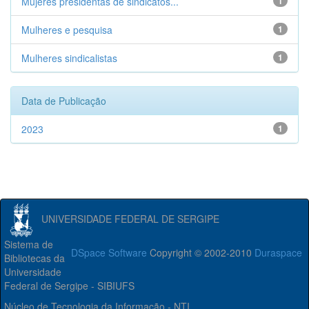
Mujeres presidentas de sindicatos...
1
Mulheres e pesquisa
1
Mulheres sindicalistas
1
Data de Publicação
2023
1
UNIVERSIDADE FEDERAL DE SERGIPE
Sistema de
DSpace Software
Copyright © 2002-2010
Duraspace
Bibliotecas da
Universidade
Federal de Sergipe - SIBIUFS
Núcleo de Tecnologia da Informação - NTI