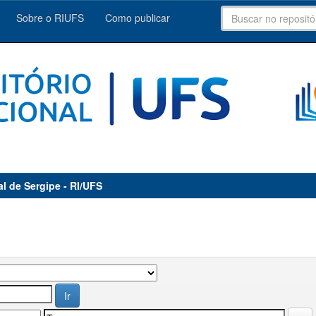
Sobre o RIUFS
Como publicar
al de Sergipe - RI/UFS