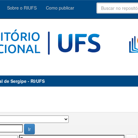
Sobre o RIUFS
Como publicar
al de Sergipe - RI/UFS