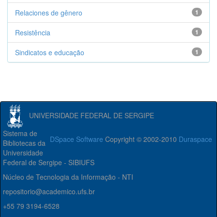
Relaciones de gênero
1
Resistência
1
Sindicatos e educação
1
UNIVERSIDADE FEDERAL DE SERGIPE
Sistema de
DSpace Software
Copyright © 2002-2010
Duraspace
Bibliotecas da
Universidade
Federal de Sergipe - SIBIUFS
Núcleo de Tecnologia da Informação - NTI
repositorio@academico.ufs.br
+55 79 3194-6528