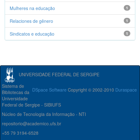
Mulheres na educação
1
Relaciones de gênero
1
Sindicatos e educação
1
UNIVERSIDADE FEDERAL DE SERGIPE
Sistema de
DSpace Software
Copyright © 2002-2010
Duraspace
Bibliotecas da
Universidade
Federal de Sergipe - SIBIUFS
Núcleo de Tecnologia da Informação - NTI
repositorio@academico.ufs.br
+55 79 3194-6528