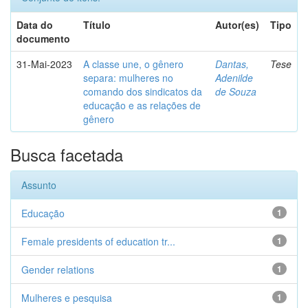
Data do
Título
Autor(es)
Tipo
documento
31-Mai-2023
A classe une, o gênero
Dantas,
Tese
separa: mulheres no
Adenilde
comando dos sindicatos da
de Souza
educação e as relações de
gênero
Busca facetada
Assunto
Educação
1
Female presidents of education tr...
1
Gender relations
1
Mulheres e pesquisa
1