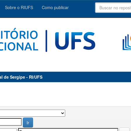
Sobre o RIUFS
Como publicar
al de Sergipe - RI/UFS