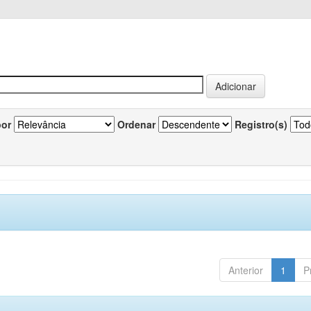
por
Ordenar
Registro(s)
Anterior
1
P