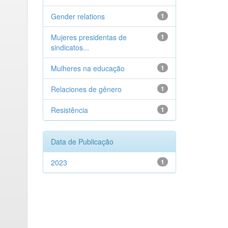
Gender relations
1
Mujeres presidentas de
1
sindicatos...
Mulheres na educação
1
Relaciones de gênero
1
Resistência
1
Data de Publicação
2023
1