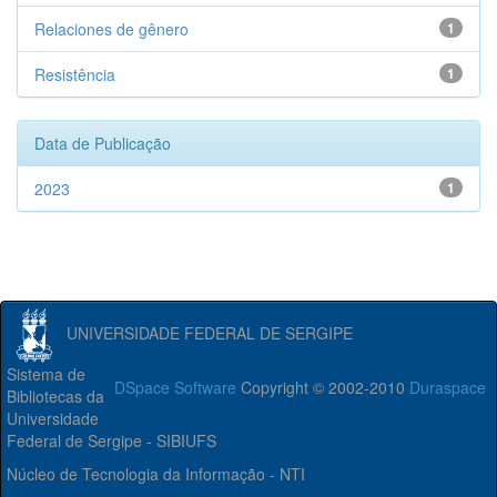
Relaciones de gênero
1
Resistência
1
Data de Publicação
2023
1
UNIVERSIDADE FEDERAL DE SERGIPE
Sistema de
DSpace Software
Copyright © 2002-2010
Duraspace
Bibliotecas da
Universidade
Federal de Sergipe - SIBIUFS
Núcleo de Tecnologia da Informação - NTI