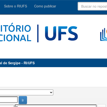
Sobre o RIUFS
Como publicar
al de Sergipe - RI/UFS