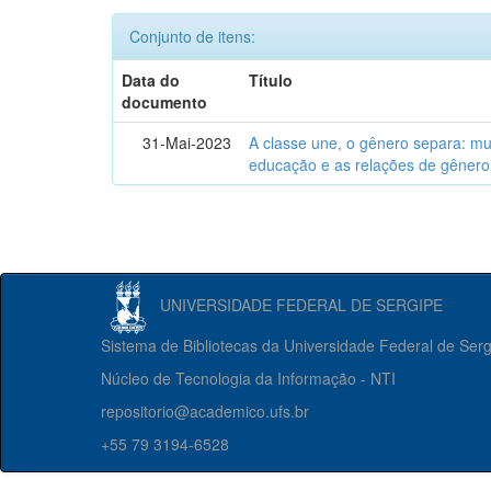
Conjunto de itens:
Data do
Título
documento
31-Mai-2023
A classe une, o gênero separa: m
educação e as relações de gênero
UNIVERSIDADE FEDERAL DE SERGIPE
Sistema de Bibliotecas da Universidade Federal de Ser
Núcleo de Tecnologia da Informação - NTI
repositorio@academico.ufs.br
+55 79 3194-6528