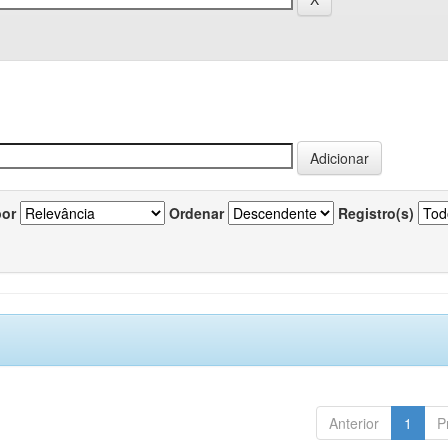
por
Ordenar
Registro(s)
Anterior
1
P