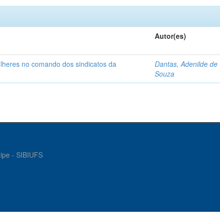
Autor(es)
ulheres no comando dos sindicatos da
Dantas, Adenilde de
Souza
gipe - SIBIUFS