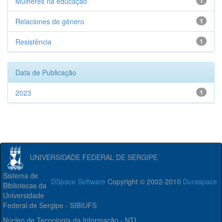
Mulheres na educação
1
Relaciones de gênero
1
Resistência
1
Data de Publicação
2023
1
UNIVERSIDADE FEDERAL DE SERGIPE
Sistema de
DSpace Software
Copyright © 2002-2010
Duraspace
Bibliotecas da
Universidade
Federal de Sergipe - SIBIUFS
Núcleo de Tecnologia da Informação - NTI