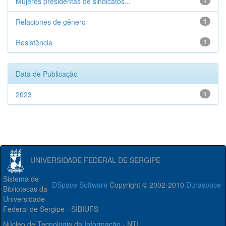
Mujeres presidentas de sindicatos...
1
Relaciones de gênero
1
Resistência
1
Data de Publicação
2023
1
UNIVERSIDADE FEDERAL DE SERGIPE
Sistema de
DSpace Software
Copyright © 2002-2010
Duraspace
Bibliotecas da
Universidade
Federal de Sergipe - SIBIUFS
Núcleo de Tecnologia da Informação - NTI