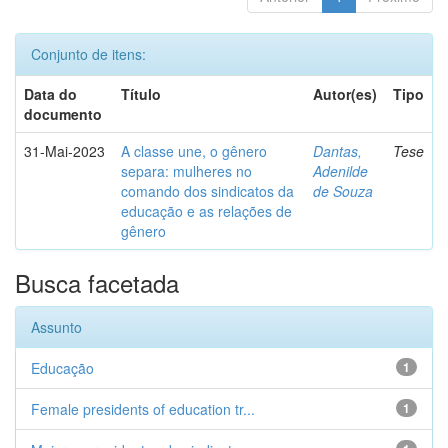
Conjunto de itens:
Data do
Título
Autor(es)
Tipo
documento
31-Mai-2023
A classe une, o gênero
Dantas,
Tese
separa: mulheres no
Adenilde
comando dos sindicatos da
de Souza
educação e as relações de
gênero
Busca facetada
Assunto
Educação
1
Female presidents of education tr...
1