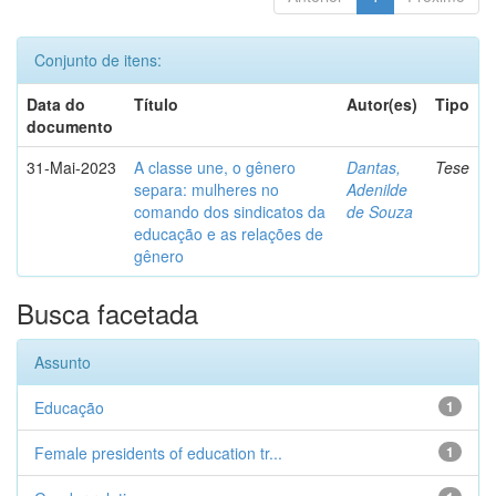
Conjunto de itens:
Data do
Título
Autor(es)
Tipo
documento
31-Mai-2023
A classe une, o gênero
Dantas,
Tese
separa: mulheres no
Adenilde
comando dos sindicatos da
de Souza
educação e as relações de
gênero
Busca facetada
Assunto
Educação
1
Female presidents of education tr...
1