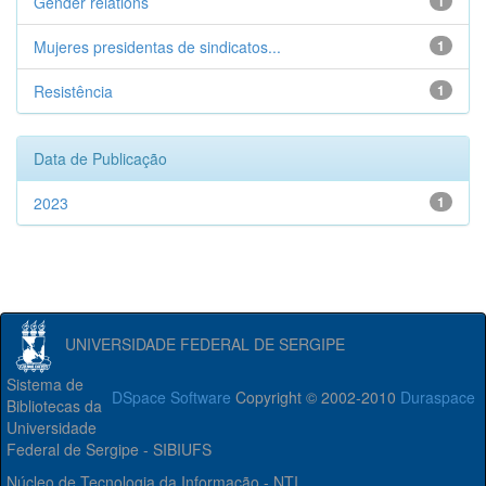
Gender relations
1
Mujeres presidentas de sindicatos...
1
Resistência
1
Data de Publicação
2023
1
UNIVERSIDADE FEDERAL DE SERGIPE
Sistema de
DSpace Software
Copyright © 2002-2010
Duraspace
Bibliotecas da
Universidade
Federal de Sergipe - SIBIUFS
Núcleo de Tecnologia da Informação - NTI