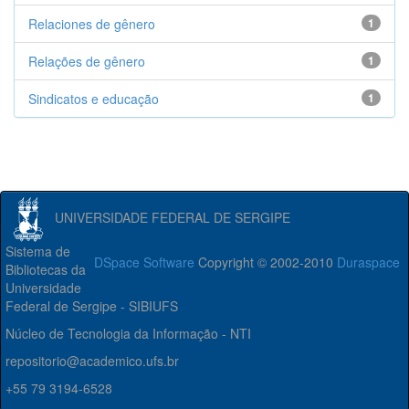
Relaciones de gênero
1
Relações de gênero
1
Sindicatos e educação
1
UNIVERSIDADE FEDERAL DE SERGIPE
Sistema de
DSpace Software
Copyright © 2002-2010
Duraspace
Bibliotecas da
Universidade
Federal de Sergipe - SIBIUFS
Núcleo de Tecnologia da Informação - NTI
repositorio@academico.ufs.br
+55 79 3194-6528