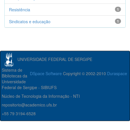
Resistência
1
Sindicatos e educação
1
UNIVERSIDADE FEDERAL DE SERGIPE
Sistema de
DSpace Software
Copyright © 2002-2010
Duraspace
Bibliotecas da
Universidade
Federal de Sergipe - SIBIUFS
Núcleo de Tecnologia da Informação - NTI
repositorio@academico.ufs.br
+55 79 3194-6528