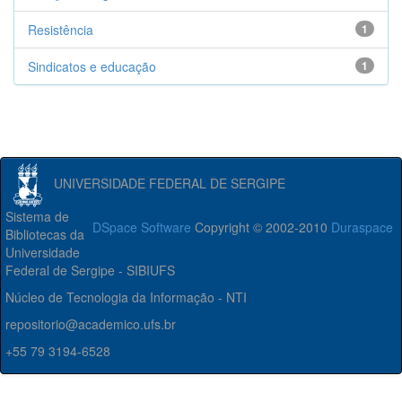
Resistência
1
Sindicatos e educação
1
UNIVERSIDADE FEDERAL DE SERGIPE
Sistema de
DSpace Software
Copyright © 2002-2010
Duraspace
Bibliotecas da
Universidade
Federal de Sergipe - SIBIUFS
Núcleo de Tecnologia da Informação - NTI
repositorio@academico.ufs.br
+55 79 3194-6528