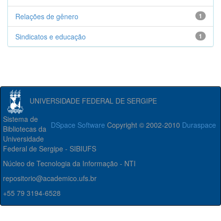
Relações de gênero
1
Sindicatos e educação
1
UNIVERSIDADE FEDERAL DE SERGIPE
Sistema de
DSpace Software
Copyright © 2002-2010
Duraspace
Bibliotecas da
Universidade
Federal de Sergipe - SIBIUFS
Núcleo de Tecnologia da Informação - NTI
repositorio@academico.ufs.br
+55 79 3194-6528