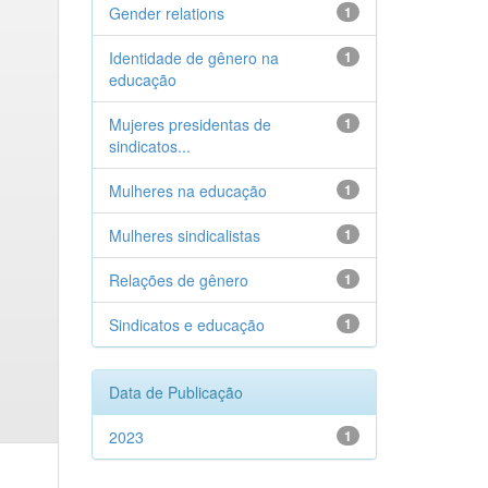
Gender relations
1
Identidade de gênero na
1
educação
Mujeres presidentas de
1
sindicatos...
Mulheres na educação
1
Mulheres sindicalistas
1
Relações de gênero
1
Sindicatos e educação
1
Data de Publicação
2023
1