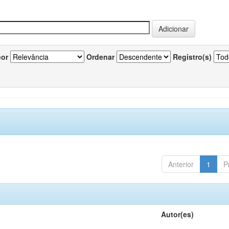
por
Ordenar
Registro(s)
Anterior
1
P
Autor(es)