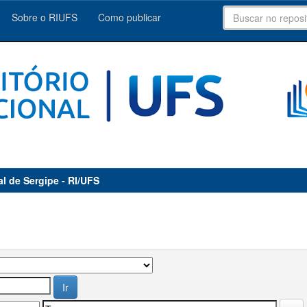
Sobre o RIUFS
Como publicar
al de Sergipe - RI/UFS