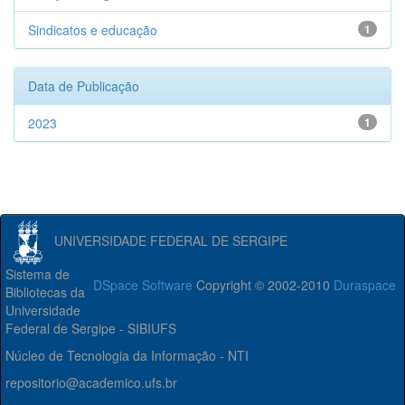
Sindicatos e educação
1
Data de Publicação
2023
1
UNIVERSIDADE FEDERAL DE SERGIPE
Sistema de
DSpace Software
Copyright © 2002-2010
Duraspace
Bibliotecas da
Universidade
Federal de Sergipe - SIBIUFS
Núcleo de Tecnologia da Informação - NTI
repositorio@academico.ufs.br