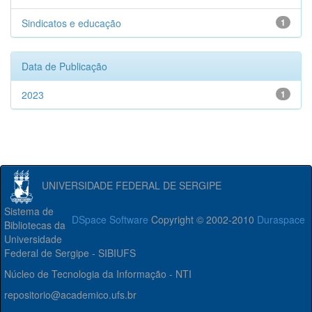
Sindicatos e educação
1
Data de Publicação
2023
1
UNIVERSIDADE FEDERAL DE SERGIPE
Sistema de
DSpace Software
Copyright © 2002-2010
Duraspace
Bibliotecas da
Universidade
Federal de Sergipe - SIBIUFS
Núcleo de Tecnologia da Informação - NTI
repositorio@academico.ufs.br