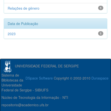
Relações de gênero
1
Data de Publicação
2023
1
UNIVERSIDADE FEDERAL DE SERGIPE
Sistema de
DSpace Software
Copyright © 2002-2010
Duraspace
Bibliotecas da
Universidade
Federal de Sergipe - SIBIUFS
Núcleo de Tecnologia da Informação - NTI
repositorio@academico.ufs.br