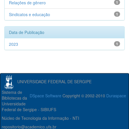
Relações de gênero
1
Sindicatos e educação
1
Data de Publicação
2023
1
UNIVERSIDADE FEDERAL DE SERGIPE
Sistema de
DSpace Software
Copyright © 2002-2010
Duraspace
Bibliotecas da
Universidade
Federal de Sergipe - SIBIUFS
Núcleo de Tecnologia da Informação - NTI
repositorio@academico.ufs.br