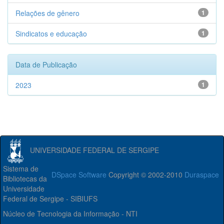
Relações de gênero
1
Sindicatos e educação
1
Data de Publicação
2023
1
UNIVERSIDADE FEDERAL DE SERGIPE
Sistema de
DSpace Software
Copyright © 2002-2010
Duraspace
Bibliotecas da
Universidade
Federal de Sergipe - SIBIUFS
Núcleo de Tecnologia da Informação - NTI