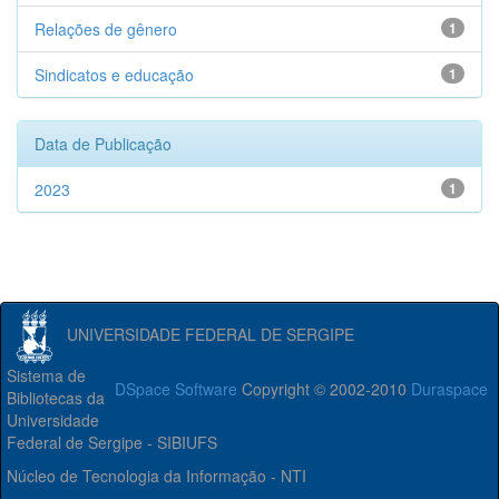
Relações de gênero
1
Sindicatos e educação
1
Data de Publicação
2023
1
UNIVERSIDADE FEDERAL DE SERGIPE
Sistema de
DSpace Software
Copyright © 2002-2010
Duraspace
Bibliotecas da
Universidade
Federal de Sergipe - SIBIUFS
Núcleo de Tecnologia da Informação - NTI