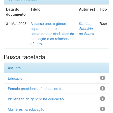
Data do
Título
Autor(es)
Tipo
documento
31-Mai-2023
A classe une, o gênero
Dantas,
Tese
separa: mulheres no
Adenilde
comando dos sindicatos da
de Souza
educação e as relações de
gênero
Busca facetada
Assunto
Educación
1
Female presidents of education tr...
1
Identidade de gênero na educação
1
Mulheres na educação
1