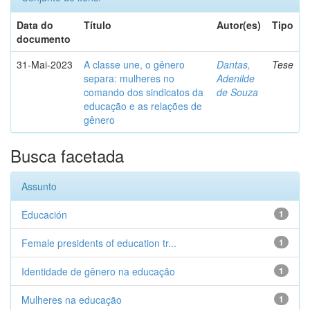
Data do
Título
Autor(es)
Tipo
documento
31-Mai-2023
A classe une, o gênero
Dantas,
Tese
separa: mulheres no
Adenilde
comando dos sindicatos da
de Souza
educação e as relações de
gênero
Busca facetada
Assunto
Educación
1
Female presidents of education tr...
1
Identidade de gênero na educação
1
Mulheres na educação
1