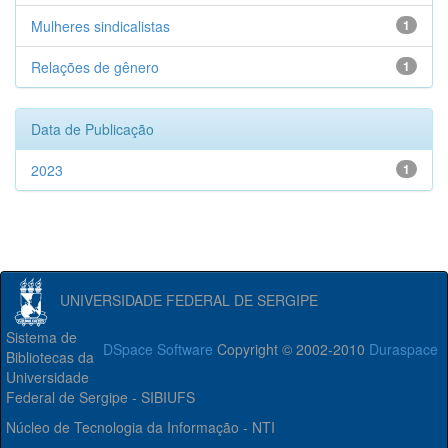
Mulheres sindicalistas
1
Relações de gênero
1
Data de Publicação
2023
1
UNIVERSIDADE FEDERAL DE SERGIPE
Sistema de
DSpace Software
Copyright © 2002-2010
Duraspace
Bibliotecas da
Universidade
Federal de Sergipe - SIBIUFS
Núcleo de Tecnologia da Informação - NTI