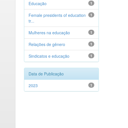
Educação
1
Female presidents of education
1
tr...
Mulheres na educação
1
Relações de gênero
1
Sindicatos e educação
1
Data de Publicação
2023
1