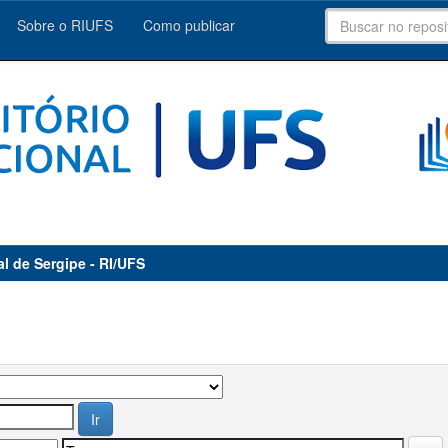
Sobre o RIUFS
Como publicar
al de Sergipe - RI/UFS